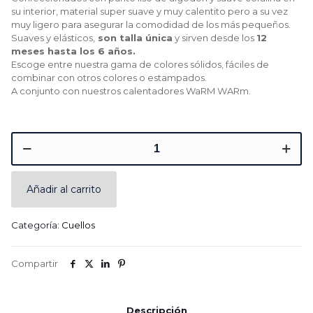
su interior, material super suave y muy calentito pero a su vez
muy ligero para asegurar la comodidad de los más pequeños.
Suaves y elásticos,
son talla única
y sirven desde los
12
meses hasta los 6 años.
Escoge entre nuestra gama de colores sólidos, fáciles de
combinar con otros colores o estampados.
A conjunto con nuestros calentadores WaRM WARm.
Cuello
bandana
-
Dusty
Añadir al carrito
Mint
cantidad
Categoría:
Cuellos
Compartir
Descripción