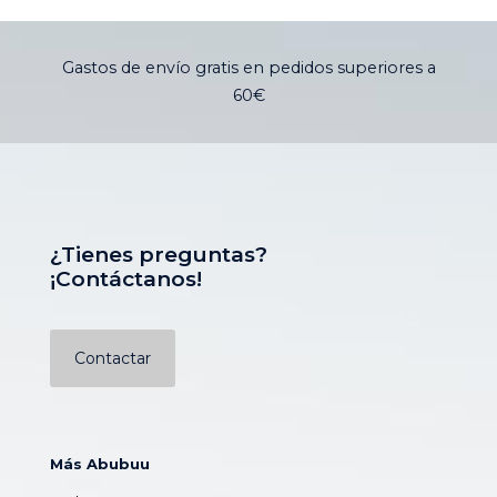
original
actual
original
actua
era:
es:
era:
es:
33,50 €.
30,00 €.
33,50 €.
30,00
Gastos de envío gratis en pedidos superiores a
60€
¿Tienes preguntas?
¡Contáctanos!
Contactar
Más Abubuu