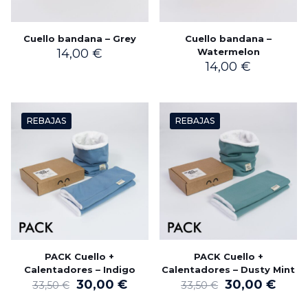
Cuello bandana – Grey
Cuello bandana –
14,00
€
Watermelon
14,00
€
REBAJAS
REBAJAS
PACK Cuello +
PACK Cuello +
Calentadores – Indigo
Calentadores – Dusty Mint
El
El
El
El
30,00
€
30,00
€
33,50
€
33,50
€
precio
precio
precio
preci