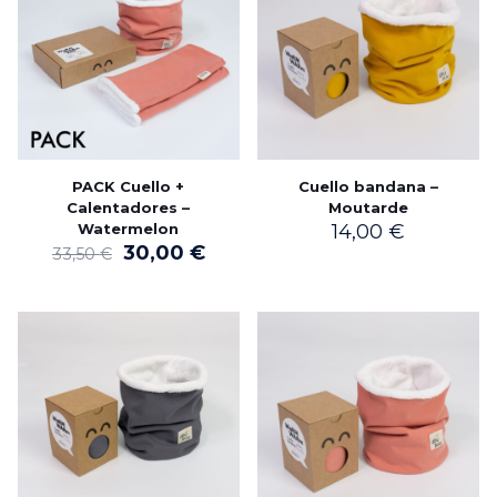
PACK Cuello +
Cuello bandana –
Calentadores –
Moutarde
Watermelon
14,00
€
El
El
30,00
€
33,50
€
precio
precio
original
actual
era:
es:
33,50 €.
30,00 €.